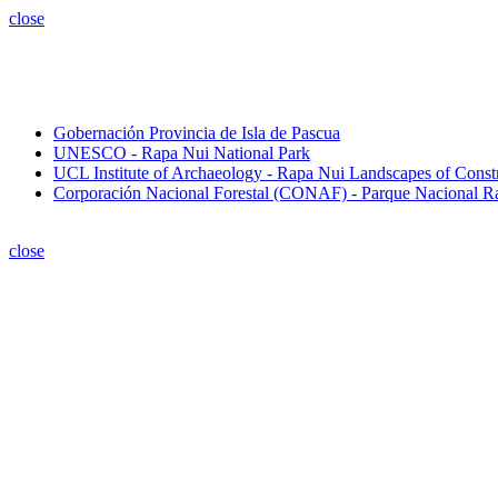
close
Gobernación Provincia de Isla de Pascua
UNESCO - Rapa Nui National Park
UCL Institute of Archaeology - Rapa Nui Landscapes of Const
Corporación Nacional Forestal (CONAF) - Parque Nacional R
close